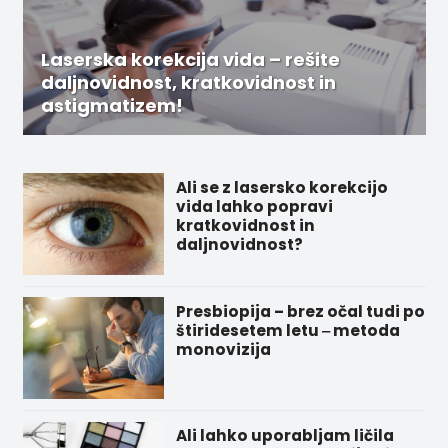
Laserska korekcija vida – rešite
daljnovidnost, kratkovidnost in
astigmatizem!
Ali se z lasersko korekcijo
vida lahko popravi
kratkovidnost in
daljnovidnost?
Presbiopija – brez očal tudi po
štiridesetem letu ‒ metoda
monovizija
Ali lahko uporabljam ličila