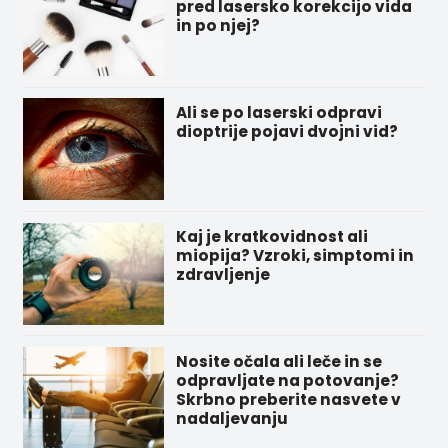
pred lasersko korekcijo vida
in po njej?
Ali se po laserski odpravi
dioptrije pojavi dvojni vid?
Kaj je kratkovidnost ali
miopija? Vzroki, simptomi in
zdravljenje
Nosite očala ali leče in se
odpravljate na potovanje?
Skrbno preberite nasvete v
nadaljevanju