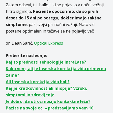
Zatem odsevi, t. i. halloji, ki se pojavijo v nočni vožnji,
hitro izginejo
. Paciente opozorimo, da so prvih
deset do 15 dni po posegu, dokler imajo takšne
simptome
, pazljivejši pri nočni vožnji. Nato vid
postane optimalen in težave se ne pojavijo več.
dr. Dean Šarić,
Optical Express
Preberite naslednje:
Kaj so prednosti tehnologije IntraLase?
Kako vem, ali je laserska korekcija vida primerna
zame?
Ali laserska korekcija vida boli?
Kaj je kratkovidnost ali miopija? Vzroki,
simptomi in zdravljenje
Je dobro, da otroci nosijo kontaktne leče?
Pazite na svoje oči – predstavljamo vam 10