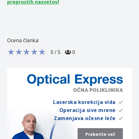
preprostih nasvetov!
Ocena članka:
★
★
★
★
★
0
/
5
0
Laserska korekcija vida
Operacija sive mrene
Zamenjava očesne leče
Preberite več