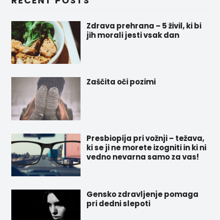
RECENT POSTS
Zdrava prehrana – 5 živil, ki bi
jih morali jesti vsak dan
Zaščita oči pozimi
Presbiopija pri vožnji – težava,
ki se ji ne morete izogniti in ki ni
vedno nevarna samo za vas!
Gensko zdravljenje pomaga
pri dedni slepoti