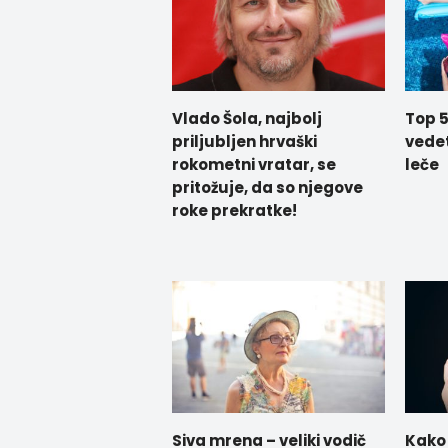
Vlado Šola, najbolj
Top 5
priljubljen hrvaški
vedet
rokometni vratar, se
leče
pritožuje, da so njegove
roke prekratke!
Siva mrena – veliki vodič
Kako