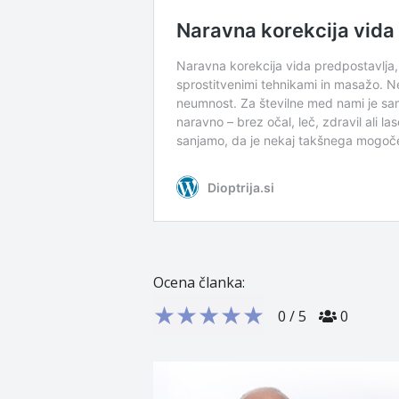
Ocena članka:
★
★
★
★
★
0
/
5
0