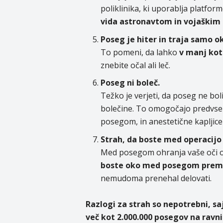
poliklinika, ki uporablja platfor
vida astronavtom in vojaškim 
Poseg je hiter in traja samo o
To pomeni, da lahko
v manj kot
znebite očal ali leč.
Poseg ni boleč.
Težko je verjeti, da poseg ne bo
bolečine. To omogočajo predvsem 
posegom, in anestetične kapljice 
Strah, da boste med operacijo 
Med posegom ohranja vaše oči o
boste oko med posegom prem
nemudoma prenehal delovati.
Razlogi za strah so nepotrebni, sa
več kot 2.000.000 posegov na ravni