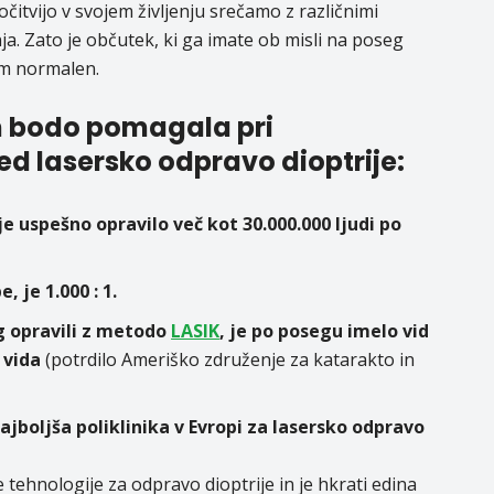
očitvijo v svojem življenju srečamo z različnimi
nja. Zato je občutek, ki ga imate ob misli na poseg
em normalen.
m bodo pomagala pri
ed lasersko odpravo dioptrije:
e uspešno opravilo več kot 30.000.000 ljudi po
, je 1.000 : 1.
g opravili z metodo
LASIK
, je po posegu imelo vid
 vida
(potrdilo Ameriško združenje za katarakto in
ajboljša poliklinika v Evropi za lasersko odpravo
 tehnologije za odpravo dioptrije in je hkrati edina