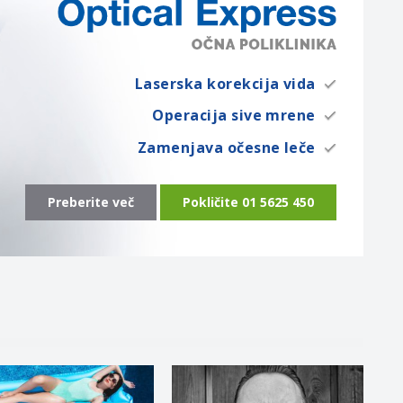
Laserska korekcija vida
Operacija sive mrene
Zamenjava očesne leče
Preberite več
Pokličite 01 5625 450