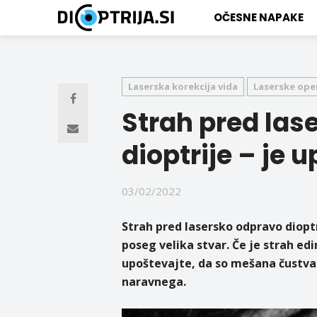
OČESNE NAPAKE
Laserska korekcija vida
Laserske oper
Strah pred las
dioptrije – je 
03/02/2022
Strah pred lasersko odpravo dioptr
poseg velika stvar. Če je strah edi
upoštevajte, da so mešana čustv
naravnega.