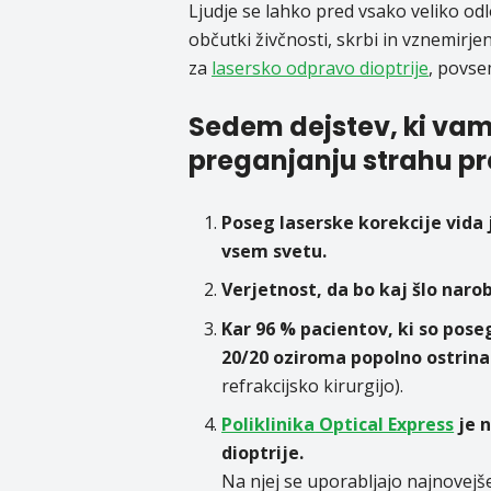
Ljudje se lahko pred vsako veliko odl
občutki živčnosti, skrbi in vznemirje
za
lasersko odpravo dioptrije
, povs
Sedem dejstev, ki va
preganjanju strahu pr
Poseg laserske korekcije vida j
vsem svetu.
Verjetnost, da bo kaj šlo narobe
Kar 96 % pacientov, ki so pose
20/20 oziroma popolno ostrina
refrakcijsko kirurgijo).
Poliklinika
Optical Express
je n
dioptrije.
Na njej se uporabljajo najnovejše