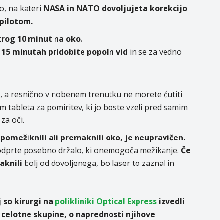
mo, na kateri
NASA in NATO dovoljujeta korekcijo
pilotom.
krog 10 minut na oko.
 15 minutah pridobite popoln vid
in se za vedno
li, a resnično v nobenem trenutku ne morete čutiti
tableta za pomiritev, ki jo boste vzeli pred samim
za oči.
pomežiknili ali premaknili oko, je neupravičen.
dprte posebno držalo, ki onemogoča mežikanje.
Če
aknili
bolj od dovoljenega, bo laser to zaznal in
j so kirurgi na
polikliniki Optical Express
izvedli
 celotne skupine, o naprednosti njihove