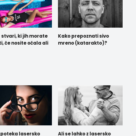
 stvari, ki jih morate
Kako prepoznati sivo
i, če nosite očala ali
mreno (katarakto)?
 poteka lasersko
Ali se lahko z lasersko