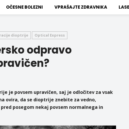
OČESNE BOLEZNI
VPRAŠAJTE ZDRAVNIKA
LAS
acije dioptrije
Optical Express
ersko odpravo
upravičen?
ije je povsem upravičen, saj je odločitev za vsak
na ovira, da se dioptrije znebite za vedno,
a pred posegom nekaj povsem normalnega in