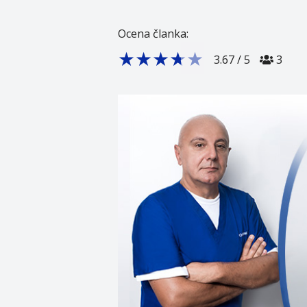
Ocena članka:
★
★
★
★
★
3.67
/
5
3