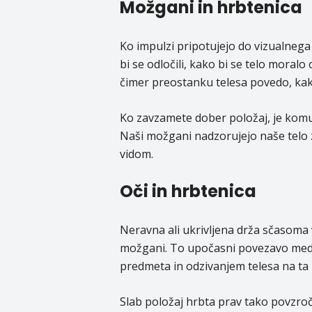
Možgani in hrbtenica
Ko impulzi pripotujejo do vizualnega 
bi se odločili, kako bi se telo moralo
čimer preostanku telesa povedo, kako 
Ko zavzamete dober položaj, je komu
Naši možgani nadzorujejo naše telo z
vidom.
Oči in hrbtenica
Neravna ali ukrivljena drža sčasoma
možgani. To upočasni povezavo med
predmeta in odzivanjem telesa na ta
Slab položaj hrbta prav tako povzroč