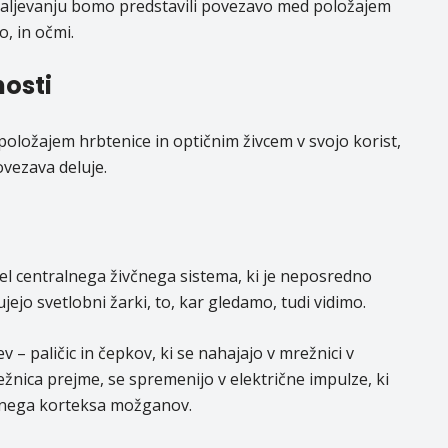
daljevanju bomo predstavili povezavo med položajem
, in očmi.
osti
oložajem hrbtenice in optičnim živcem v svojo korist,
vezava deluje.
el centralnega živčnega sistema, ki je neposredno
ejo svetlobni žarki, to, kar gledamo, tudi vidimo.
v – paličic in čepkov, ki se nahajajo v mrežnici v
režnica prejme, se spremenijo v električne impulze, ki
alnega korteksa možganov.