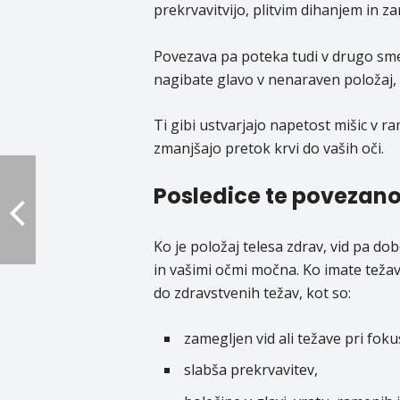
prekrvavitvijo, plitvim dihanjem in 
Povezava pa poteka tudi v drugo smer.
nagibate glavo v nenaraven položaj, da
Ti gibi ustvarjajo napetost mišic v r
zmanjšajo pretok krvi do vaših oči.
Posledice te povezano
Ko je položaj telesa zdrav, vid pa do
in vašimi očmi močna. Ko imate težav
do zdravstvenih težav, kot so:
zamegljen vid ali težave pri foku
slabša prekrvavitev,