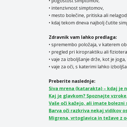
• pogostost simptomov,
• intenzivnost simptomov,
• mesto bolečine, pritiska ali nelagod
• kdaj tekom dneva najbolj čutite si
Zdravnik vam lahko predlaga:
• spremembo položaja, v katerem običa
• pregled pri kiropraktiku ali fizioter
• vaje za izboljšanje drže, kot je joga,
• vaje za oči, s katerimi lahko izboljša
Preberite naslednje:
Siva mrena (katarakta) – kdaj je n
Kaj je glavkom? Spoznajte vzroke
Vaše oči kažejo, ali imate bolezni 
Barva oči razkriva nekaj vidikov o
Migrena, vrtoglavica in težave z 