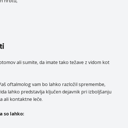
in hrbtu,
ti
tomov ali sumite, da imate tako težave z vidom kot
. Vaš oftalmolog vam bo lahko razložil spremembe,
da lahko predstavlja ključen dejavnik pri izboljšanju
a ali kontaktne leče.
a so lahko:
,