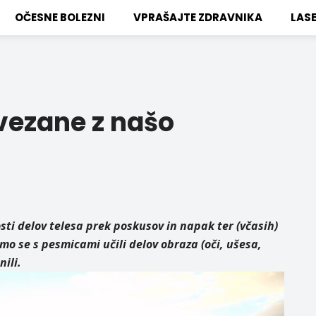
OČESNE BOLEZNI
VPRAŠAJTE ZDRAVNIKA
LAS
vezane z našo
sti delov telesa prek poskusov in napak ter (včasih)
smo se s pesmicami učili delov obraza (oči, ušesa,
nili.