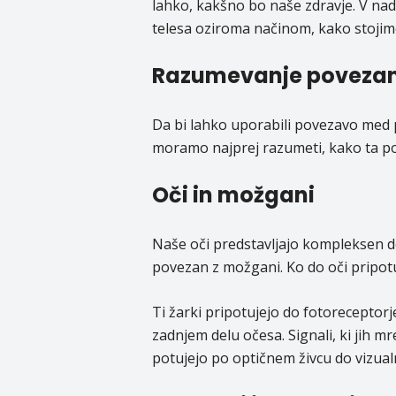
lahko, kakšno bo naše zdravje. V na
telesa oziroma načinom, kako stojimo
Razumevanje povezan
Da bi lahko uporabili povezavo med p
moramo najprej razumeti, kako ta po
Oči in možgani
Naše oči predstavljajo kompleksen d
povezan z možgani. Ko do oči pripotuj
Ti žarki pripotujejo do fotoreceptorje
zadnjem delu očesa. Signali, ki jih m
potujejo po optičnem živcu do vizu