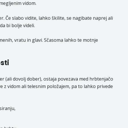
zamegljenim vidom.
 Če slabo vidite, lahko škilite, se nagibate naprej ali
 bi bolje videli.
amenih, vratu in glavi. Sčasoma lahko te motnje
sti
ber (ali dovolj dober), ostaja povezava med hrbtenjačo
e z vidom ali telesnim položajem, pa to lahko privede
siranju,