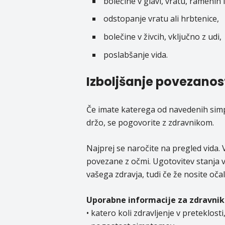
bolečine v glavi, vratu, ramenih 
odstopanje vratu ali hrbtenice,
bolečine v živcih, vključno z udi,
poslabšanje vida.
Izboljšanje povezanos
Če imate katerega od navedenih simp
držo, se pogovorite z zdravnikom.
Najprej se naročite na pregled vida
povezane z očmi. Ugotovitev stanja vi
vašega zdravja, tudi če že nosite očal
Uporabne informacije za zdravnik
• katero koli zdravljenje v preteklosti