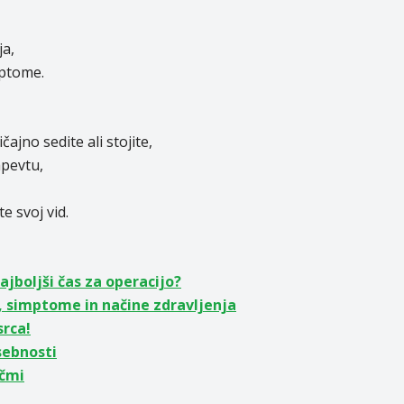
ja,
mptome.
jno sedite ali stojite,
apevtu,
te svoj vid.
ajboljši čas za operacijo?
, simptome in načine zdravljenja
srca!
sebnosti
očmi