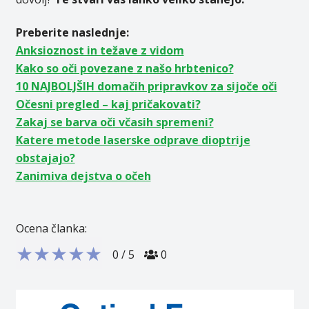
Preberite naslednje:
Anksioznost in težave z vidom
Kako so oči povezane z našo hrbtenico?
10 NAJBOLJŠIH domačih pripravkov za sijoče oči
Očesni pregled – kaj pričakovati?
Zakaj se barva oči včasih spremeni?
Katere metode laserske odprave dioptrije
obstajajo?
Zanimiva dejstva o očeh
Ocena članka:
★
★
★
★
★
0
/
5
0