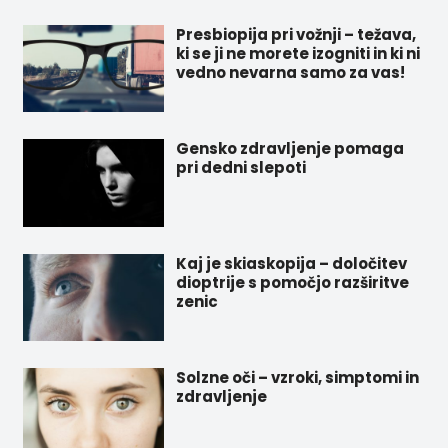
Presbiopija pri vožnji – težava,
ki se ji ne morete izogniti in ki ni
vedno nevarna samo za vas!
Gensko zdravljenje pomaga
pri dedni slepoti
Kaj je skiaskopija – določitev
dioptrije s pomočjo razširitve
zenic
Solzne oči – vzroki, simptomi in
zdravljenje