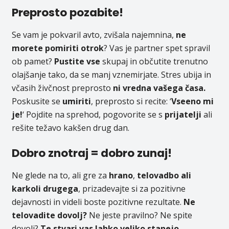
Preprosto pozabite!
Se vam je pokvaril avto, zvišala najemnina,
ne
morete pomiriti otrok
? Vas je partner spet spravil
ob pamet?
Pustite vse
skupaj in občutite trenutno
olajšanje tako, da se manj vznemirjate. Stres ubija in
včasih živčnost preprosto
ni vredna vašega časa.
Poskusite se
umiriti
, preprosto si recite: ‘
Vseeno mi
je!
‘ Pojdite na sprehod, pogovorite se s
prijatelji
ali
rešite težavo kakšen drug dan.
Dobro znotraj = dobro zunaj!
Ne glede na to, ali gre za
hrano
,
telovadbo ali
karkoli drugega
, prizadevajte si za pozitivne
dejavnosti in videli boste pozitivne rezultate.
Ne
telovadite dovolj?
Ne jeste pravilno? Ne spite
dovolj?
Te stvari vas lahko veliko stanejo.