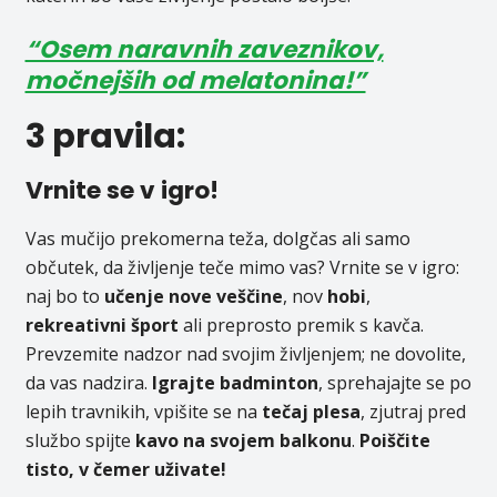
“Osem naravnih zaveznikov,
močnejših od melatonina!”
3 pravila:
Vrnite se v igro!
Vas mučijo prekomerna teža, dolgčas ali samo
občutek, da življenje teče mimo vas? Vrnite se v igro:
naj bo to
učenje nove veščine
, nov
hobi
,
rekreativni šport
ali preprosto premik s kavča.
Prevzemite nadzor nad svojim življenjem; ne dovolite,
da vas nadzira.
Igrajte badminton
, sprehajajte se po
lepih travnikih, vpišite se na
tečaj plesa
, zjutraj pred
službo spijte
kavo na svojem balkonu
.
Poiščite
tisto, v čemer uživate!