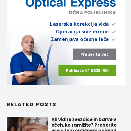
Laserska korekcija vida
Operacija sive mrene
Zamenjava očesne leče
Preberite več
Pokličite 01 5625 450
RELATED POSTS
Ali vidite zvezdice in barve v
očeh, ko zamižite? Preberite
vse o tem optičnem pojavu!