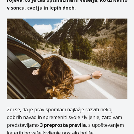
rojeva; to je čas optimizma in veselja, ko uživamo
v soncu, cvetju in lepih dneh.
Zdi se, da je prav spomladi najlažje razviti nekaj
dobrih navad in spremeniti svoje življenje, zato vam
predstavljamo
3 preprosta pravila
, z upoštevanjem
katerih bo vaše življenje postalo boljše.