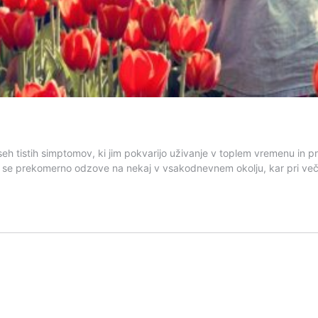
vseh tistih simptomov, ki jim pokvarijo uživanje v toplem vremenu in pr
in se prekomerno odzove na nekaj v vsakodnevnem okolju, kar pri veči