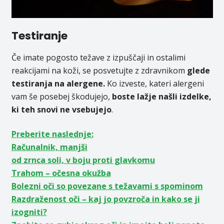
Testiranje
Če imate pogosto težave z izpuščaji in ostalimi
reakcijami na koži, se posvetujte z zdravnikom
glede
testiranja na alergene.
Ko izveste, kateri alergeni
vam še posebej škodujejo,
boste lažje našli izdelke,
ki teh snovi ne vsebujejo
.
Preberite naslednje:
Računalnik, manjši
od zrnca soli, v boju proti glavkomu
Trahom – očesna okužba
Bolezni oči so povezane s težavami s spominom
Razdraženost oči – kaj jo povzroča in kako se ji
izogniti?