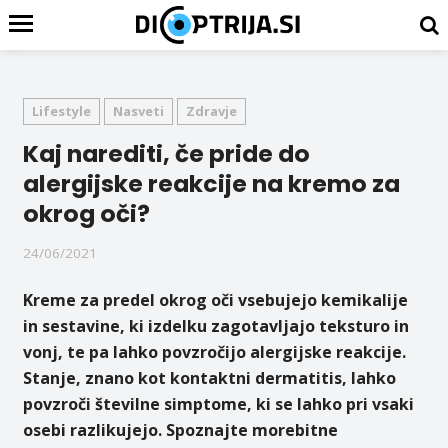
Lifestyle
Nasveti
Zdravje
Kaj narediti, če pride do
alergijske reakcije na kremo za
okrog oči?
24/06/2021
Kreme za predel okrog oči vsebujejo kemikalije
in sestavine, ki izdelku zagotavljajo teksturo in
vonj, te pa lahko povzročijo alergijske reakcije.
Stanje, znano kot kontaktni dermatitis, lahko
povzroči številne simptome, ki se lahko pri vsaki
osebi razlikujejo. Spoznajte morebitne