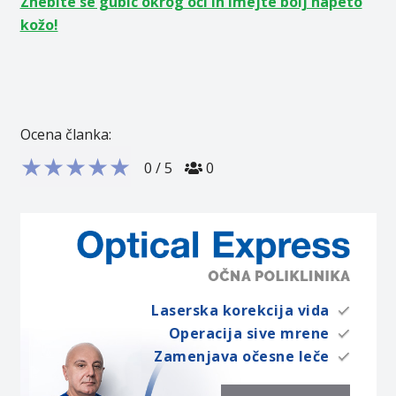
Znebite se gubic okrog oči in imejte bolj napeto
kožo!
Ocena članka:
★
★
★
★
★
0
/
5
0
Laserska korekcija vida
Operacija sive mrene
Zamenjava očesne leče