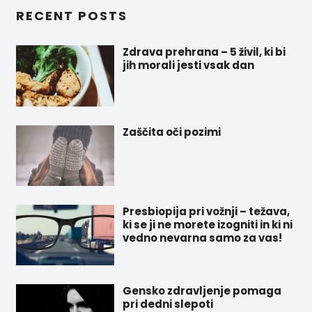
RECENT POSTS
Zdrava prehrana – 5 živil, ki bi
jih morali jesti vsak dan
Zaščita oči pozimi
Presbiopija pri vožnji – težava,
ki se ji ne morete izogniti in ki ni
vedno nevarna samo za vas!
Gensko zdravljenje pomaga
pri dedni slepoti