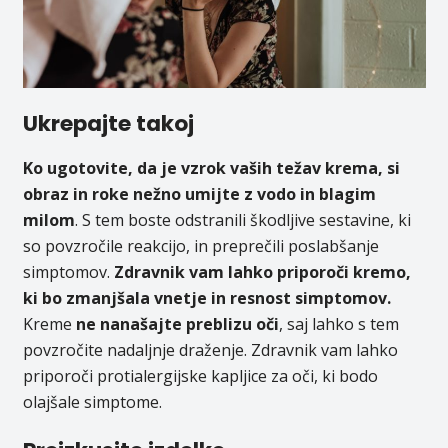
Ukrepajte takoj
Ko ugotovite, da je vzrok vaših težav krema, si
obraz in roke nežno umijte z vodo in blagim
milom
. S tem boste odstranili škodljive sestavine, ki
so povzročile reakcijo, in preprečili poslabšanje
simptomov.
Zdravnik vam lahko priporoči kremo,
ki bo zmanjšala vnetje in resnost simptomov.
Kreme
ne nanašajte preblizu oči
, saj lahko s tem
povzročite nadaljnje draženje. Zdravnik vam lahko
priporoči protialergijske kapljice za oči, ki bodo
olajšale simptome.