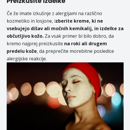
Preizkusite izdelke
Če že imate izkušnje z alergijami na različno
kozmetiko in losjone, i
zberite kreme, ki ne
vsebujejo dišav ali močnih kemikalij, in izdelke za
občutljivo kožo.
Za vsak primer bi bilo dobro, da
kremo najprej preizkusite
na roki ali drugem
predelu kože
, da preprečite morebitne posledice
alergijske reakcije.