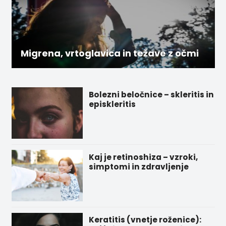
Migrena, vrtoglavica in težave z očmi
Bolezni beločnice – skleritis in
episkleritis
Kaj je retinoshiza – vzroki,
simptomi in zdravljenje
Keratitis (vnetje roženice):