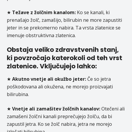
★
Težave z žolčnim kanalom:
Ko se kanali, ki
prenašajo žolč, zamašijo, bilirubin ne more zapustiti
jeter in se prekomerno nabira. Ta vrsta zlatenice se
imenuje obstruktivna zlatenica.
Obstaja veliko zdravstvenih stanj,
ki povzročajo katerokoli od teh vrst
zlatenice. Vključujejo lahko:
★
Akutno vnetje ali okužbo jeter:
Če so jetra
poškodovana ali okužena, ne morejo proizvajati
bilirubina.
★
Vnetje ali zamašitev žolčnih kanalov:
Otečeni ali
zamašeni žolčni kanali preprečujejo žolču, da bi
zapustil jetra. Ko se žolč nabira, jetra ne morejo
izločati bilirubina.