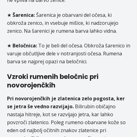
ne vpliva na barvo zenice.
★
Šarenica:
Šarenica je obarvani del očesa, ki
obkroža zenico, in vsebuje mišice, ki nadzorujejo
zenico. Na šarenici je rumena barva lahko vidna.
★
Beločnica:
To je beli del očesa. Obkroža šarenico in
varuje občutljive dele v notranjosti očesa. Rumena
barva se najprej opazi na beločnici.
Vzroki rumenih beločnic pri
novorojenčkih
Pri novorojenčkih je zlatenica zelo pogosta, ker
se jetra še vedno razvijajo.
Bilirubin običajno
nastaja hitreje, kot se razvijajo jetra, kar lahko
povzroči zlatenico. Poleg rumeno obarvane kože so
eden od najbolj očitnih znakov zlatenice pri