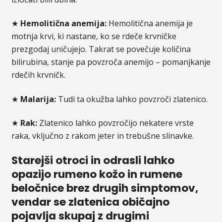
★
Hemolitična anemija:
Hemolitična anemija je
motnja krvi, ki nastane, ko se rdeče krvničke
prezgodaj uničujejo. Takrat se povečuje količina
bilirubina, stanje pa povzroča anemijo – pomanjkanje
rdečih krvničk.
★
Malarija:
Tudi ta okužba lahko povzroči zlatenico.
★
Rak:
Zlatenico lahko povzročijo nekatere vrste
raka, vključno z rakom jeter in trebušne slinavke.
Starejši otroci in odrasli lahko
opazijo rumeno kožo in rumene
beločnice brez drugih simptomov,
vendar se zlatenica običajno
pojavlja skupaj z drugimi