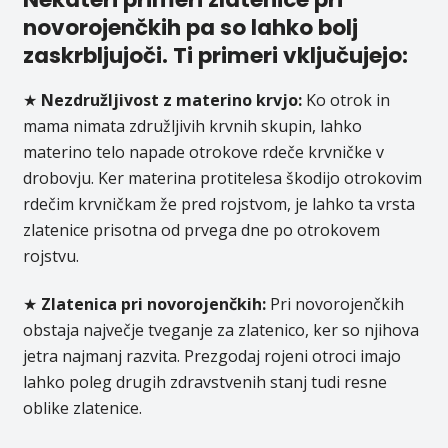
novorojenčkih pa so lahko bolj
zaskrbljujoči. Ti primeri vključujejo:
★
Nezdružljivost z materino krvjo:
Ko otrok in
mama nimata združljivih krvnih skupin, lahko
materino telo napade otrokove rdeče krvničke v
drobovju. Ker materina protitelesa škodijo otrokovim
rdečim krvničkam že pred rojstvom, je lahko ta vrsta
zlatenice prisotna od prvega dne po otrokovem
rojstvu.
★
Zlatenica pri novorojenčkih:
Pri novorojenčkih
obstaja največje tveganje za zlatenico, ker so njihova
jetra najmanj razvita. Prezgodaj rojeni otroci imajo
lahko poleg drugih zdravstvenih stanj tudi resne
oblike zlatenice.