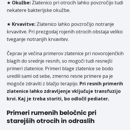
★
Okužbe:
Zlatenico pri otrocih lahko povzročijo tudi
nekatere bakterijske okužbe.
★
Krvavitve:
Zlatenico lahko povzročijo notranje
krvavitve. Pri prezgodaj rojenih otrocih obstaja veliko
tveganje notranjih krvavitev.
Čeprav je večina primerov zlatenice pri novorojenčkih
blagih do srednje resnih, so mogoči tudi resnejši
primeri zlatenice. Primeri blage zlatenice se bodo
uredili sami od sebe, zmerno resne primere pa je
mogoče zdraviti z blažjo terapijo.
Pri resnih primerih
zlatenice lahko zdravljenje vključuje transfuzijo
krvi. Kaj je treba storiti, bo odločil pediater.
Primeri rumenih beločnic pri
starejših otrocih in odraslih