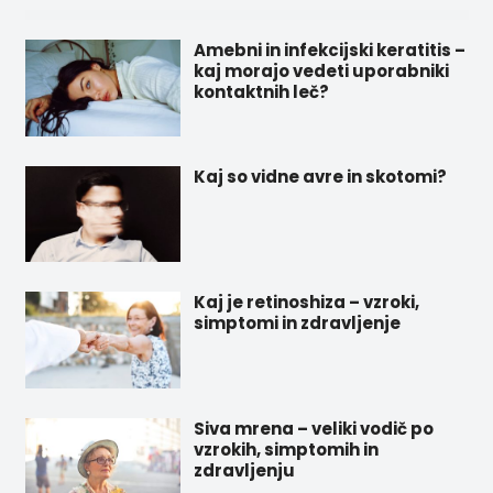
Amebni in infekcijski keratitis –
kaj morajo vedeti uporabniki
kontaktnih leč?
Kaj so vidne avre in skotomi?
Kaj je retinoshiza – vzroki,
simptomi in zdravljenje
Siva mrena – veliki vodič po
vzrokih, simptomih in
zdravljenju