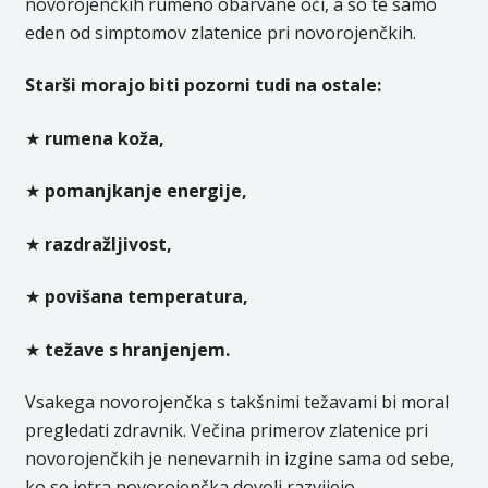
novorojenčkih rumeno obarvane oči, a so te samo
eden od simptomov zlatenice pri novorojenčkih.
Starši morajo biti pozorni tudi na ostale:
★
rumena koža,
★
pomanjkanje energije,
★
razdražljivost,
★
povišana temperatura,
★
težave s hranjenjem.
Vsakega novorojenčka s takšnimi težavami bi moral
pregledati zdravnik. Večina primerov zlatenice pri
novorojenčkih je nenevarnih in izgine sama od sebe,
ko se jetra novorojenčka dovolj razvijejo.