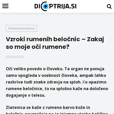
Očesne bolezni
Vzroki rumenih beločnic – Zakaj
so moje oči rumene?
03/06/2021
Oči veliko povedo o človeku. Ta organ ne ponuja
samo vpogleda v osebnost človeka, ampak lahko
razkriva tudi znake zdravja na sploh.
K
o opazimo
rumene beločnice, to na splošno kaže na določeno
dogajanje v telesu.
Zlatenica se kaže z rumeno barvo kože in