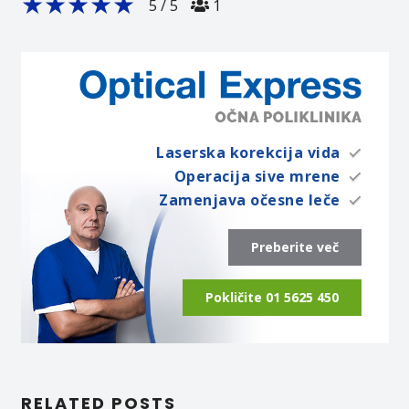
★
★
★
★
★
5
/
5
1
Laserska korekcija vida
Operacija sive mrene
Zamenjava očesne leče
Preberite več
Pokličite 01 5625 450
RELATED POSTS