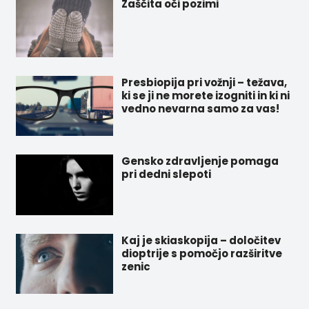
Zaščita oči pozimi
Presbiopija pri vožnji – težava,
ki se ji ne morete izogniti in ki ni
vedno nevarna samo za vas!
Gensko zdravljenje pomaga
pri dedni slepoti
Kaj je skiaskopija – določitev
dioptrije s pomočjo razširitve
zenic