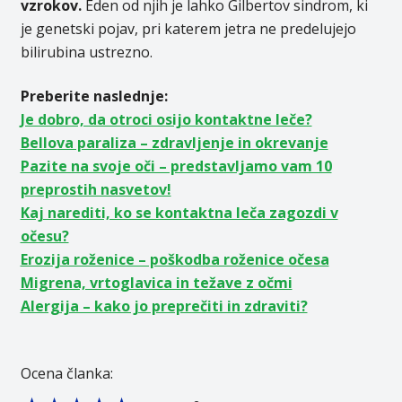
vzrokov.
Eden od njih je lahko Gilbertov sindrom, ki
je genetski pojav, pri katerem jetra ne predelujejo
bilirubina ustrezno.
Preberite naslednje:
Je dobro, da otroci osijo kontaktne leče?
Bellova paraliza – zdravljenje in okrevanje
Pazite na svoje oči – predstavljamo vam 10
preprostih nasvetov!
Kaj narediti, ko se kontaktna leča zagozdi v
očesu?
Erozija roženice – poškodba roženice očesa
Migrena, vrtoglavica in težave z očmi
Alergija – kako jo preprečiti in zdraviti?
Ocena članka: