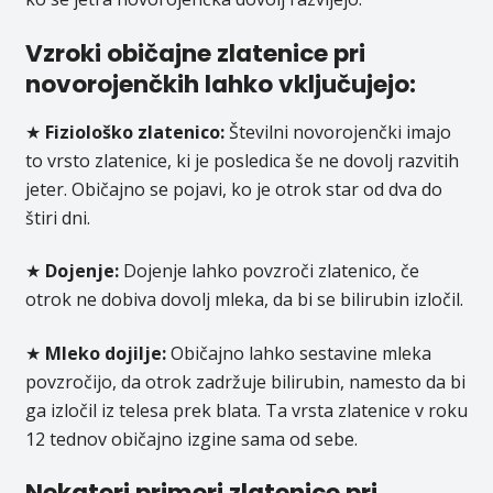
Vzroki običajne zlatenice pri
novorojenčkih lahko vključujejo:
★
Fiziološko zlatenico:
Številni novorojenčki imajo
to vrsto zlatenice, ki je posledica še ne dovolj razvitih
jeter. Običajno se pojavi, ko je otrok star od dva do
štiri dni.
★
Dojenje:
Dojenje lahko povzroči zlatenico, če
otrok ne dobiva dovolj mleka, da bi se bilirubin izločil.
★
Mleko dojilje:
Običajno lahko sestavine mleka
povzročijo, da otrok zadržuje bilirubin, namesto da bi
ga izločil iz telesa prek blata. Ta vrsta zlatenice v roku
12 tednov običajno izgine sama od sebe.
Nekateri primeri zlatenice pri