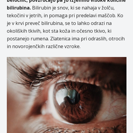
beločnic, povzročajo pa jo izjemno visoke količine
bilirubina.
Bilirubin je snov, ki se nahaja v žolču,
tekočini v jetrih, in pomaga pri predelavi maščob. Ko
je v krvi preveč bilirubina, se to lahko odrazi na
okoliških tkivih, kot sta koža in očesno tkivo, ki
postanejo rumena. Zlatenica ima pri odraslih, otrocih
in novorojenčkih različne vzroke.