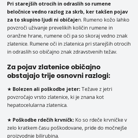
Pri starejših otrocih in odraslih so rumene
beločnice vedno razlog za skrb, ker takšen pojav
za to skupino ljudi ni običaje
n. Rumeno kožo lahko
povzroči uživanje prevelikih količin rumene in
oranžne hrane, rumene oči pa so skoraj vedno znak
zlatenice. Rumene oči in zlatenica pri starejših otrocih
in odraslih so običajno znak zdravstvenih težav.
Za pojav zlatenice običajno
obstajajo trije osnovni razlogi:
★
Bolezen ali poškodbe jeter:
Težave z jetri
povzročajo vrsto zlatenice, ki je znana kot
hepatocelularna zlatenica.
★
Poškodbe rdečih krvničk:
Ko so rdeče krvničke v
zelo kratkem času poškodovane, pride do močnejše
proizvodnje bilirubina.