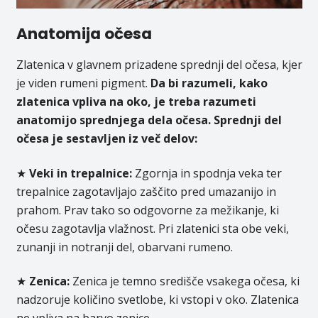
Anatomija očesa
Zlatenica v glavnem prizadene sprednji del očesa, kjer
je viden rumeni pigment.
Da bi razumeli, kako
zlatenica vpliva na oko, je treba razumeti
anatomijo sprednjega dela očesa. Sprednji del
očesa je sestavljen iz več delov:
★
Veki in trepalnice:
Zgornja in spodnja veka ter
trepalnice zagotavljajo zaščito pred umazanijo in
prahom. Prav tako so odgovorne za mežikanje, ki
očesu zagotavlja vlažnost. Pri zlatenici sta obe veki,
zunanji in notranji del, obarvani rumeno.
★
Zenica:
Zenica je temno središče vsakega očesa, ki
nadzoruje količino svetlobe, ki vstopi v oko. Zlatenica