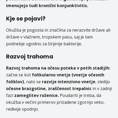
imenujejo tudi kronični konjunktivitis.
Kje se pojavi?
Okužba je pogosta in značilna za nerazvite države ali
države v vlažnem, tropskem pasu, saj je tam
podnebje ugodno za širjenje bakterije.
Razvoj trahoma
Razvoj trahoma na očesu poteka v petih stadijih:
začne se kot
folikularno vnetje
(vnetje očesnih
foliklov)
, nato se
razvije intenzivno vnetje
, sledijo
očesne brazgotine, zraščenost trepalnic
in v zadnji
fazi
zameglitev roženice.
Poudariti je treba, da
okužba v večini primerov prizadene zgornjo veko,
redkeje spodnjo.