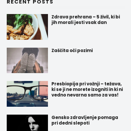
RECENT POSTS
Zdrava prehrana – 5 živil, ki bi
jih morali jesti vsak dan
Zaščita oči pozimi
Presbiopija pri vožnji – težava,
ki se ji ne morete izogniti in ki ni
vedno nevarna samo za vas!
Gensko zdravljenje pomaga
pri dedni slepoti