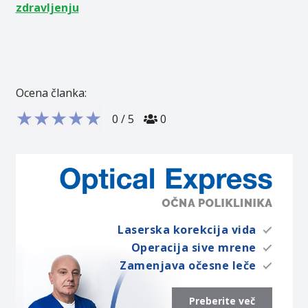
zdravljenju
Ocena članka:
★
★
★
★
★
0
/
5
0
Laserska korekcija vida
Operacija sive mrene
Zamenjava očesne leče
Preberite več