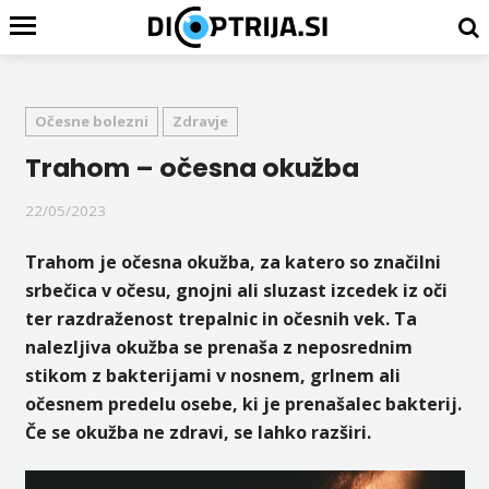
Očesne bolezni
Zdravje
Trahom – očesna okužba
22/05/2023
Trahom je očesna okužba, za katero so značilni
srbečica v očesu, gnojni ali sluzast izcedek iz oči
ter razdraženost trepalnic in očesnih vek. Ta
nalezljiva okužba se prenaša z neposrednim
stikom z bakterijami v nosnem, grlnem ali
očesnem predelu osebe, ki je prenašalec bakterij.
Če se okužba ne zdravi, se lahko razširi.