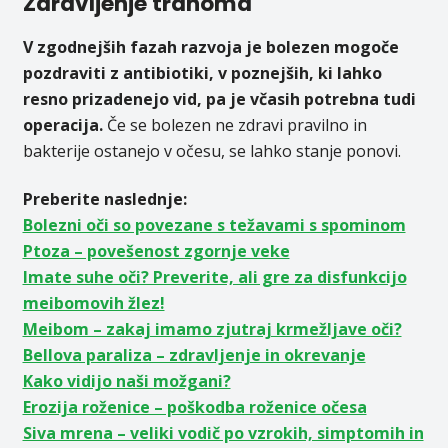
Zdravljenje trahoma
V zgodnejših fazah razvoja je bolezen mogoče
pozdraviti z antibiotiki, v poznejših, ki lahko
resno prizadenejo vid, pa je včasih potrebna tudi
operacija.
Če se bolezen ne zdravi pravilno in
bakterije ostanejo v očesu, se lahko stanje ponovi.
Preberite naslednje:
Bolezni oči so povezane s težavami s spominom
Ptoza – povešenost zgornje veke
Imate suhe oči? Preverite, ali gre za disfunkcijo
meibomovih žlez!
Meibom – zakaj imamo zjutraj krmežljave oči?
Bellova paraliza – zdravljenje in okrevanje
Kako vidijo naši možgani?
Erozija roženice – poškodba roženice očesa
Siva mrena – veliki vodič po vzrokih, simptomih in