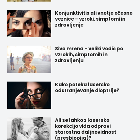
Konjunktivitis ali vnetje očesne
veznice – vzroki, simptomi in
zdravljenje
Siva mrena – veliki vodič po
vzrokih, simptomih in
zdravljenju
Kako poteka lasersko
odstranjevanje dioptrije?
Ali se lahko z lasersko
korekcijo vida odpravi
starostna daljnovidnost
(presbiopija)?