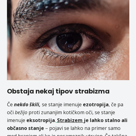
Obstaja
nekaj tipov strabizma
Če
nekdo škili,
se stanje imenuje
ezotropija
, če pa
oči
bežijo
proti zunanjim kotičkom oči, se stanje
imenuje
eksotropija
.
Strabizem
je lahko stalno ali
občasno stanje
– pojavi se lahko na primer samo
med branjem ali ko je posameznik utrujen. Če takšna