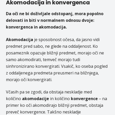
Akomodacija in konvergenca
Da oči ne bi doživljale odstopanj, mora popolno
delovati in biti v normalnem odnosu dvoje:
konvergenca in akomodacija.
Akomodacija
je sposobnost očesa, da jasno vidi
predmet pred sabo, ne glede na oddaljenost. Ko
posameznik opazuje bližnji predmet, morajo oči ne
samo akomodirati, temveč morajo tudi
sinhronizirano konvergirati. Vsakič, ko oseba pogled
z oddaljenega predmeta preusmeri na bližnjega,
morajo oči konvergirati.
Včasih pa se zgodi, da obstaja neskladje med
količino
akomodacije
in količino
konvergence
‒ na
primer ko oči akomodirajo bližnji predmet, obstaja
preveč konvergence. Takšno neskladje