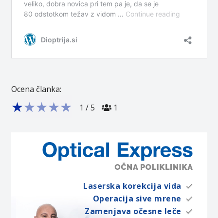
Ocena članka:
★
★
★
★
★
1
/
5
1
Laserska korekcija vida
Operacija sive mrene
Zamenjava očesne leče