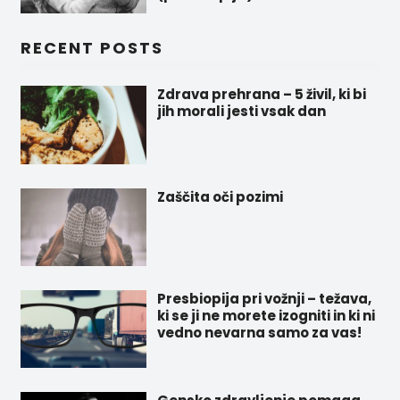
RECENT POSTS
Zdrava prehrana – 5 živil, ki bi
jih morali jesti vsak dan
Zaščita oči pozimi
Presbiopija pri vožnji – težava,
ki se ji ne morete izogniti in ki ni
vedno nevarna samo za vas!