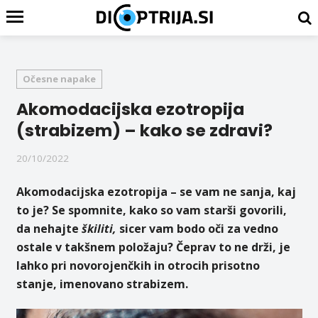
Očesne napake
Akomodacijska ezotropija
(strabizem) – kako se zdravi?
20/10/2022
Akomodacijska ezotropija – se vam ne sanja, kaj
to je? Se spomnite, kako so vam starši govorili,
da nehajte
škiliti,
sicer vam bodo oči za vedno
ostale v takšnem položaju? Čeprav to ne drži, je
lahko pri novorojenčkih in otrocih prisotno
stanje, imenovano strabizem.