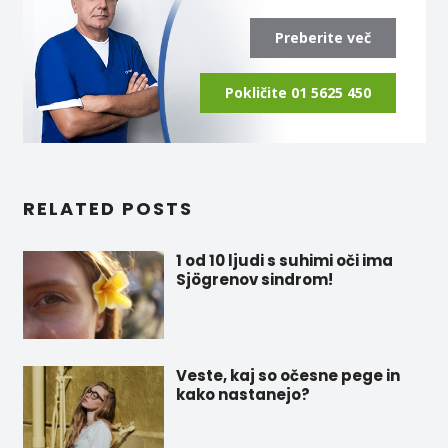
Preberite več
Pokličite 01 5625 450
RELATED POSTS
1 od 10 ljudi s suhimi oči ima
Sjögrenov sindrom!
Veste, kaj so očesne pege in
kako nastanejo?