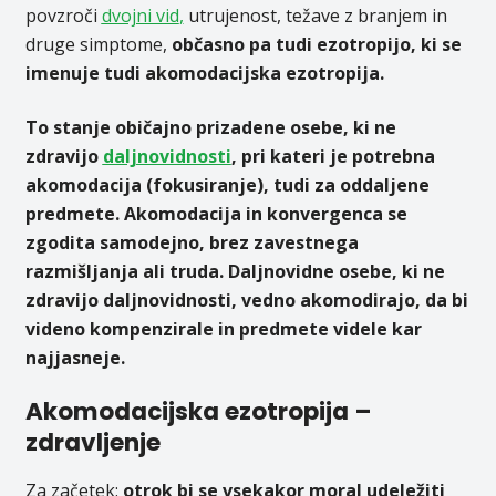
povzroči
dvojni vid
,
utrujenost, težave z branjem in
druge simptome,
občasno pa tudi ezotropijo, ki se
imenuje tudi akomodacijska ezotropija.
To stanje običajno prizadene osebe, ki ne
zdravijo
daljnovidnosti
, pri kateri je potrebna
akomodacija (fokusiranje), tudi za oddaljene
predmete. Akomodacija in konvergenca se
zgodita samodejno, brez zavestnega
razmišljanja ali truda. Daljnovidne osebe, ki ne
zdravijo daljnovidnosti, vedno akomodirajo, da bi
videno kompenzirale in predmete videle kar
najjasneje.
Akomodacijska ezotropija –
zdravljenje
Za začetek:
otrok bi se vsekakor moral udeležiti