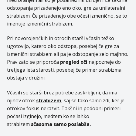
odstopanja prizadenejo eno oko, gre za unilateralni
strabizem. Če prizadenejo obe očesi izmenično, se to
imenuje izmenični strabizem.
Pri novorojenčkih in otrocih starši včasih težko
ugotovijo, katero oko odstopa, posebej če gre za
izmenični strabizem ali pa je odstopanje zelo majhno.
Prav zato se priporoča
pregled oči
najpozneje do
tretjega leta starosti, posebej če primer strabizma
obstaja v družini.
Včasih so starši brez potrebe zaskrbljeni, da ima
njihov otrok
strabizem
, saj se tako samo zdi, ker je
otrokov fokus nerazvit. Takšni in podobni primeri
počasi izginejo, medtem ko se lahko
strabizem
sčasoma samo poslabša.