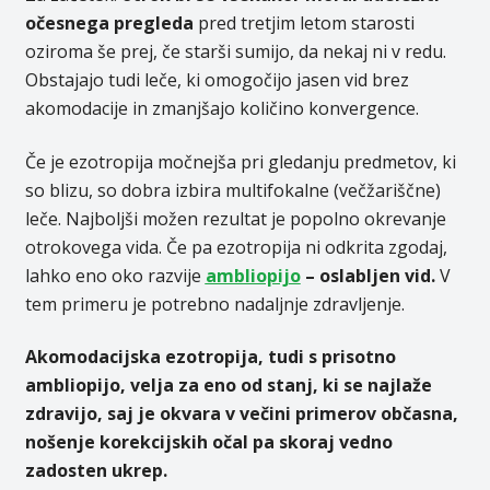
očesnega pregleda
pred tretjim letom starosti
oziroma še prej, če starši sumijo, da nekaj ni v redu.
Obstajajo tudi leče, ki omogočijo jasen vid brez
akomodacije in zmanjšajo količino konvergence.
Če je ezotropija močnejša pri gledanju predmetov, ki
so blizu, so dobra izbira multifokalne (večžariščne)
leče. Najboljši možen rezultat je popolno okrevanje
otrokovega vida. Če pa ezotropija ni odkrita zgodaj,
lahko eno oko razvije
ambliopijo
– oslabljen vid.
V
tem primeru je potrebno nadaljnje zdravljenje.
Akomodacijska ezotropija, tudi s prisotno
ambliopijo, velja za eno od stanj, ki se najlaže
zdravijo, saj je okvara v večini primerov občasna,
nošenje korekcijskih očal pa skoraj vedno
zadosten ukrep.