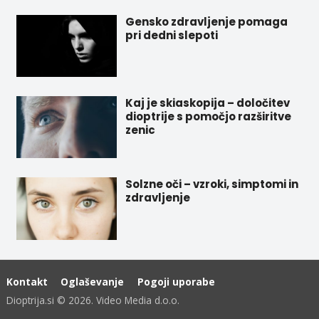
Gensko zdravljenje pomaga
pri dedni slepoti
Kaj je skiaskopija – določitev
dioptrije s pomočjo razširitve
zenic
Solzne oči – vzroki, simptomi in
zdravljenje
Kontakt
Oglaševanje
Pogoji uporabe
Dioptrija.si © 2026. Video Media d.o.o.