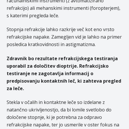
računalniškimi instrumenti (z avtomatizirano
refrakcijo) ali mehanskimi instrumenti (foropterjem),
s katerimi pregleda leče.
Stopnja refrakcije lahko razkrije več kot eno vrsto
refrakcijske napake. Zamegljen vid je lahko na primer
posledica kratkovidnosti in astigmatizma.
Zdravnik bo rezultate refrakcijskega testiranja
uporabil za določitev dioptrije. Refrakcijsko
testiranje ne zagotavlja informacij o
predpisovanju kontaktnih leč, ki zahteva pregled
za leče.
Stekla v očalih in kontaktne leče so izdelane z
natančno ukrivljenostjo, da bi lomile svetlobo do
določene stopnje, ki je potrebna za odpravo
refrakcijske napake, ter jo usmerile v oster fokus na