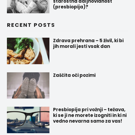
starostna daljnovidnost
(presbiopija)?
RECENT POSTS
Zdrava prehrana – 5 živil, ki bi
jih morali jesti vsak dan
Zaščita oči pozimi
Presbiopija pri vožnji – težava,
ki se ji ne morete izogniti in ki ni
vedno nevarna samo za vas!