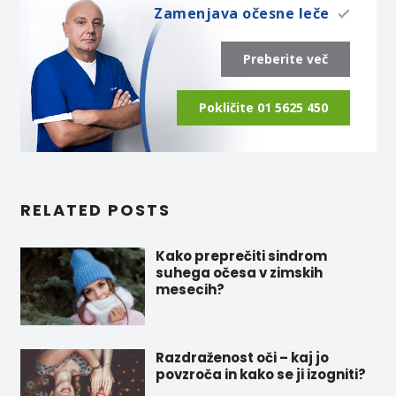
Zamenjava očesne leče
Preberite več
Pokličite 01 5625 450
RELATED POSTS
Kako preprečiti sindrom
suhega očesa v zimskih
mesecih?
Razdraženost oči – kaj jo
povzroča in kako se ji izogniti?