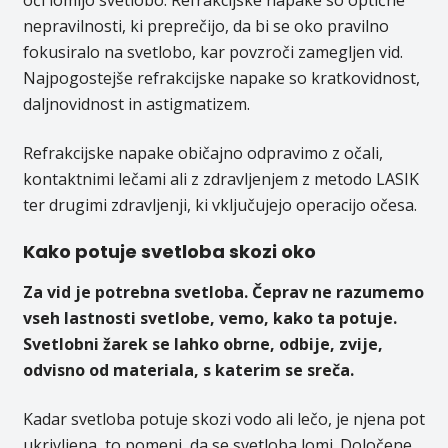
oči lomijo svetlobo. Refrakcijske napake so optične
nepravilnosti, ki preprečijo, da bi se oko pravilno
fokusiralo na svetlobo, kar povzroči zamegljen vid.
Najpogostejše refrakcijske napake so kratkovidnost,
daljnovidnost in astigmatizem.
Refrakcijske napake običajno odpravimo z očali,
kontaktnimi lečami ali z zdravljenjem z metodo LASIK
ter drugimi zdravljenji, ki vključujejo operacijo očesa.
Kako potuje svetloba skozi oko
Za vid je potrebna svetloba. Čeprav ne razumemo
vseh lastnosti svetlobe, vemo, kako ta potuje.
Svetlobni žarek se lahko obrne, odbije, zvije,
odvisno od materiala, s katerim se sreča.
Kadar svetloba potuje skozi vodo ali lečo, je njena pot
ukrivljena, to pomeni, da se svetloba lomi. Določene