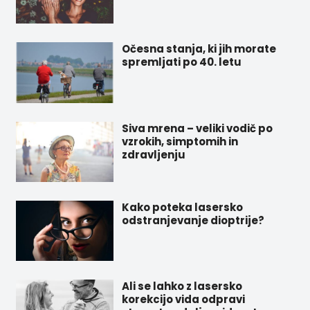
Očesna stanja, ki jih morate
spremljati po 40. letu
Siva mrena – veliki vodič po
vzrokih, simptomih in
zdravljenju
Kako poteka lasersko
odstranjevanje dioptrije?
Ali se lahko z lasersko
korekcijo vida odpravi