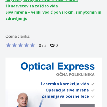
10 nasvetov za zaščito vida
Siva mrena – veliki vodič po vzrokih, simptomih in
zdravljenju
Ocena članka:
★
★
★
★
★
0
/
5
0
Laserska korekcija vida
Operacija sive mrene
Zamenjava očesne leče