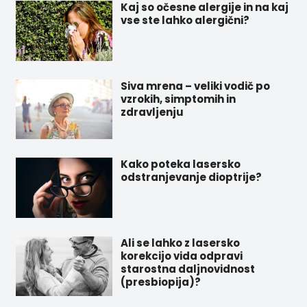
Kaj so očesne alergije in na kaj
vse ste lahko alergični?
Siva mrena – veliki vodič po
vzrokih, simptomih in
zdravljenju
Kako poteka lasersko
odstranjevanje dioptrije?
Ali se lahko z lasersko
korekcijo vida odpravi
starostna daljnovidnost
(presbiopija)?