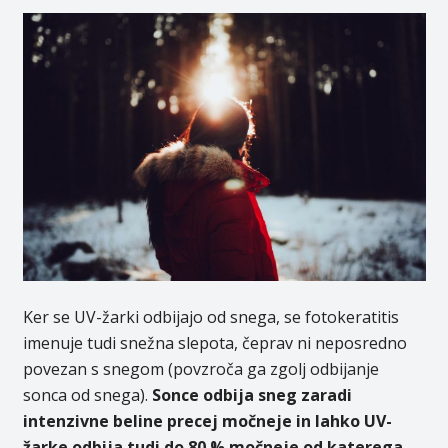
Ker se UV-žarki odbijajo od snega, se fotokeratitis
imenuje tudi snežna slepota, čeprav ni neposredno
povezan s snegom (povzroča ga zgolj odbijanje
sonca od snega).
Sonce odbija sneg zaradi
intenzivne beline precej močneje in lahko UV-
žarke odbija tudi do 80 % močneje od katerega