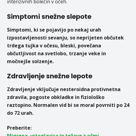
intenzivnih bolečin v očeh.
Simptomi snežne slepote
Simptomi, ki se pojavijo po nekaj urah
izpostavljenosti sevanju, so neprijeten občutek
trdega tujka v očesu, bleski, povečana
občutljivost na svetlobo, trzanje veke in
močnejše solzenje.
Zdravljenje snežne lepote
Zdravljenje vključuje nesteroidna protivnetna
zdravila, pogoste obkladke in fiziološko
raztopino. Normalen vid bi se moral povrniti po 24
do 72 urah.
Preberite:
Migrena, vrtoglavica in težave z očmi