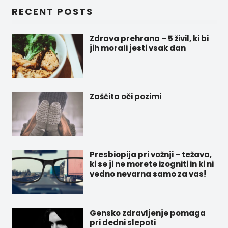
RECENT POSTS
Zdrava prehrana – 5 živil, ki bi
jih morali jesti vsak dan
Zaščita oči pozimi
Presbiopija pri vožnji – težava,
ki se ji ne morete izogniti in ki ni
vedno nevarna samo za vas!
Gensko zdravljenje pomaga
pri dedni slepoti