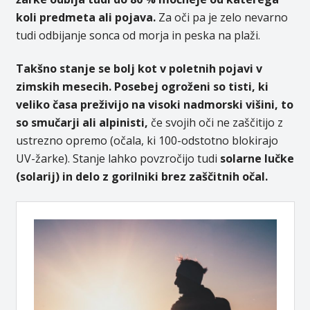
koli predmeta ali pojava.
Za oči pa je zelo nevarno
tudi odbijanje sonca od morja in peska na plaži.
Takšno stanje se bolj kot v poletnih pojavi v
zimskih mesecih.
Posebej ogroženi so tisti, ki
veliko časa preživijo na visoki nadmorski višini, to
so smučarji ali alpinisti,
če svojih oči ne zaščitijo z
ustrezno opremo (očala, ki 100-odstotno blokirajo
UV-žarke). Stanje lahko povzročijo tudi
solarne lučke
(solarij) in delo z gorilniki brez zaščitnih očal.