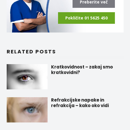
Preberite več
Pokličite 01 5625 450
RELATED POSTS
Kratkovidnost – zakaj smo
kratkovidni?
Refrakcijske napake in
refrakcija – kako oko vidi