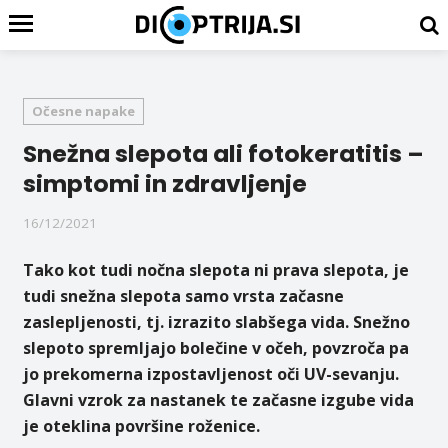
Očesne napake
Snežna slepota ali fotokeratitis –
simptomi in zdravljenje
16/12/2021
Tako kot tudi nočna slepota ni prava slepota, je
tudi snežna slepota samo vrsta začasne
zaslepljenosti, tj. izrazito slabšega vida. Snežno
slepoto spremljajo bolečine v očeh, povzroča pa
jo prekomerna izpostavljenost oči UV-sevanju.
Glavni vzrok za nastanek te začasne izgube vida
je oteklina površine roženice.