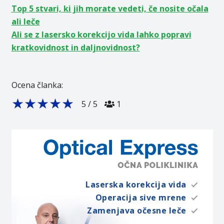
Top 5 stvari, ki jih morate vedeti, če nosite očala
ali leče
Ali se z lasersko korekcijo vida lahko popravi
kratkovidnost in daljnovidnost?
Ocena članka:
★
★
★
★
★
5
/
5
1
Laserska korekcija vida
Operacija sive mrene
Zamenjava očesne leče