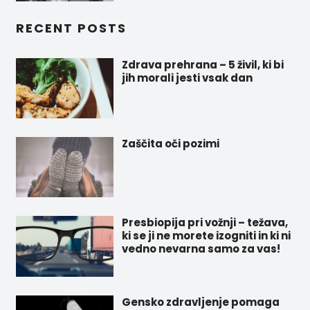
RECENT POSTS
Zdrava prehrana – 5 živil, ki bi
jih morali jesti vsak dan
Zaščita oči pozimi
Presbiopija pri vožnji – težava,
ki se ji ne morete izogniti in ki ni
vedno nevarna samo za vas!
Gensko zdravljenje pomaga