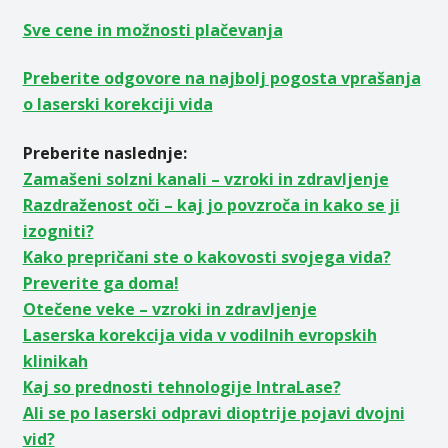
Sve cene in možnosti plačevanja
Preberite odgovore na najbolj pogosta vprašanja
o laserski korekciji vida
Preberite naslednje:
Zamašeni solzni kanali – vzroki in zdravljenje
Razdraženost oči – kaj jo povzroča in kako se ji
izogniti?
Kako prepričani ste o kakovosti svojega vida?
Preverite ga doma!
Otečene veke – vzroki in zdravljenje
Laserska korekcija vida v vodilnih evropskih
klinikah
Kaj so prednosti tehnologije IntraLase?
Ali se po laserski odpravi dioptrije pojavi dvojni
vid?